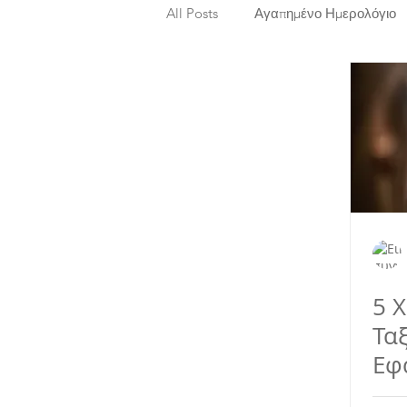
All Posts
Αγαπημένο Ημερολόγιο
Ιταλία
Ευρώπη
Κύπρος
Φιλιππίνες
Ελβετία
Ελβ
Μεξικό
Παναμάς
Κεντρ
5 
Ελ Σαλβαδόρ
Ταξ
Εφ