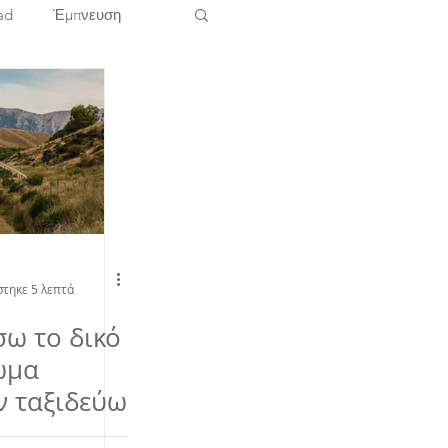
ad
Έμπνευση
Ρωσία
Ασία
Βόρεια Αμερική
Αργεντινή
Βραζιλία
τηκε 5 λεπτά
ω το δικό
ωμα
ν ταξιδεύω