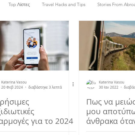
Top Λίστες
Travel Hacks and Tips
Stories From Abro
Μάλτα
Ελλάδα
Ιορδανία
Βόρεια Ιρλανδία
ετία
Ισπανία
Ινδία
Ισραήλ
Μέση Ανατολή
ική Αμερική & Καραϊβική
Φινλανδία
Νότια Αμερική
Katerina Vasou
Katerina Vasou
20 Φεβ 2024
διαβάστηκε 3 λεπτά
30 Ιαν 2022
διαβάσ
Χρήσιμες
Πως να μειώσ
ιδιωτικές
μου αποτύπ
αρμογές για το 2024
άνθρακα ότα