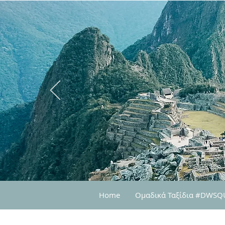
Home
Oμαδικά Ταξίδια #DWS