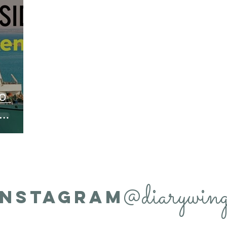
ο
@diarywing
INSTAGRAM