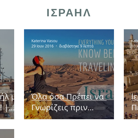
ΙΣΡΑΗΛ
Katerina Vasou
Kat
29 Ιουν 2016
διαβάστηκε 9 λεπτά
10 
ήλ με
Όλα όσα Πρέπει να
Ι
! |
Γνωρίζεις πριν
Π
ς
Ταξιδέψεις στο Ισραήλ
π