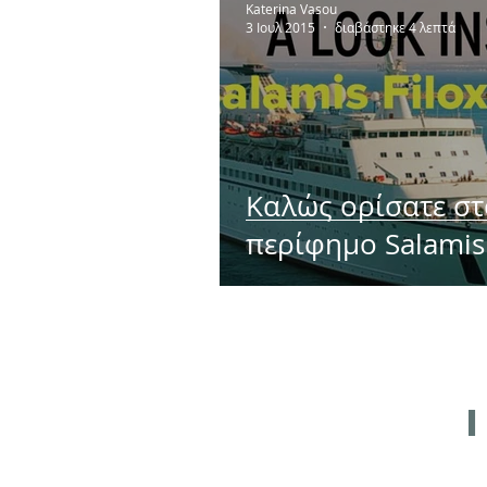
Katerina Vasou
3 Ιουλ 2015
διαβάστηκε 4 λεπτά
Καλώς ορίσατε στ
περίφημο Salamis
Filoxenia!