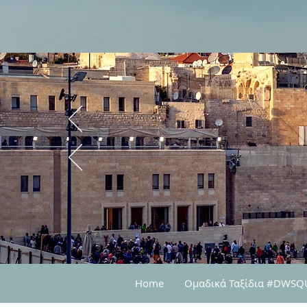
Home
Oμαδικά Ταξίδια #DWS