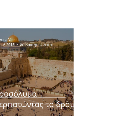
erina Vasou
Ιουλ 2015
διαβάστηκε 4 λεπτά
εροσόλυμα |
ερπατώντας το δρόμο
ρος το Γολγοθά