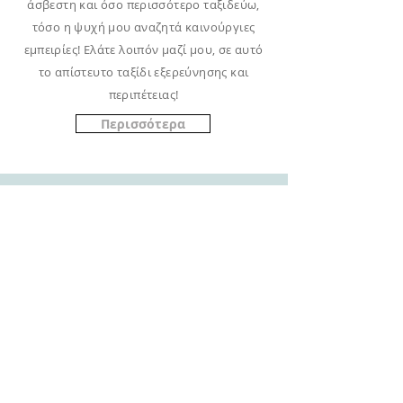
άσβεστη και όσο περισσότερο ταξιδεύω,
τόσο η ψυχή μου αναζητά καινούργιες
εμπειρίες! Ελάτε λοιπόν μαζί μου, σε αυτό
το απίστευτο ταξίδι εξερεύνησης και
περιπέτειας!
Περισσότερα
CONTAct me
For promotional and business
collaborations, or for any personal
questions, you can reach me here:
hello@diarywings.com
or drop me a line: