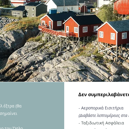
Δεν συμπεριλαβάνετ
λ έξτρα (θα
- Αεροπορικά Εισιτήρια
 σημαίνει
(Διαβάστε λεπτομέρειες στα
- Ταξιδιωτική Ασφάλεια
ιο του Όσλο