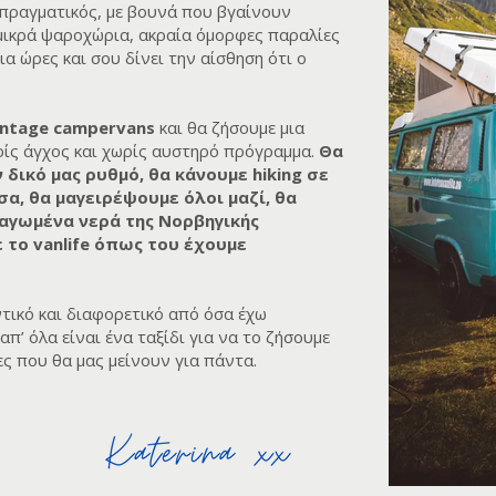
ωπραγματικός, με βουνά που βγαίνουν
μικρά ψαροχώρια, ακραία όμορφες παραλίες
ια ώρες και σου δίνει την αίσθηση ότι ο
intage campervans
και θα ζήσουμε μια
ρίς άγχος και χωρίς αυστηρό πρόγραμμα.
Θα
 δικό μας ρυθμό, θα κάνουμε hiking σε
α, θα μαγειρέψουμε όλοι μαζί, θα
παγωμένα νερά της Νορβηγικής
το vanlife όπως του έχουμε
ντικό και διαφορετικό από όσα έχω
απ’ όλα είναι ένα ταξίδι για να το ζήσουμε
νες που θα μας μείνουν για πάντα.