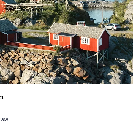
αι
 FAQ)