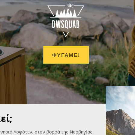
ΦΥΓΑΜΕ!
εί;
 νησιά Λοφότεν, στον βορρά της Νορβηγίας,