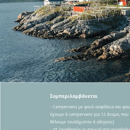
Συμπεριλαμβάνεται
- Campervans με φουλ ασφάλεια και φου
έχουμε 6 campervans για 12 άτομα, που
θέλουμε τουλάχιστον 6 οδηγούς)
- 4* Ξενοδοχείο με πρωινό στο αεροδρόμ