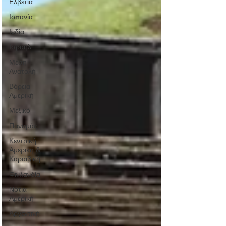
Ελβετία
Ισπανία
Ινδία
Ισραήλ
Μέση
Ανατολή
Βόρεια
Αμερική
Μεξικό
Παναμάς
Κεντρική
Αμερική &
Καραϊβική
Φινλανδία
Νότια
Αμερική
Αργεντινή