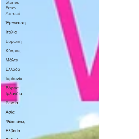
Stories
From
Abroad
Έμπνευση
Ιταλία
Ευρώπη
Κύπρος
Μάλτα
Ελλάδα
Ιορδανία
Βόρεια
Ιρλανδία
Ρωσία
Ασία
Φιλιππίνες
Ελβετία