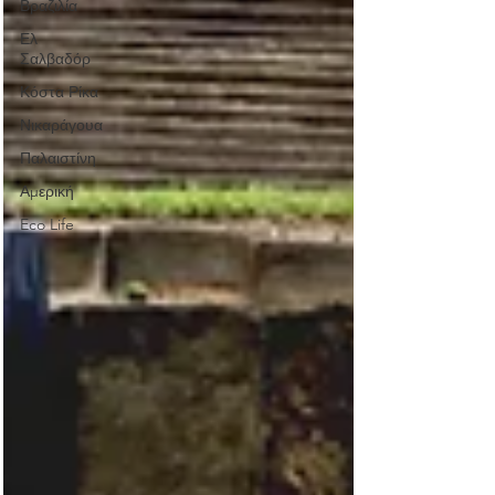
Βραζιλία
Ελ
Σαλβαδόρ
Κόστα Ρίκα
Νικαράγουα
Παλαιστίνη
Αμερική
Eco Life