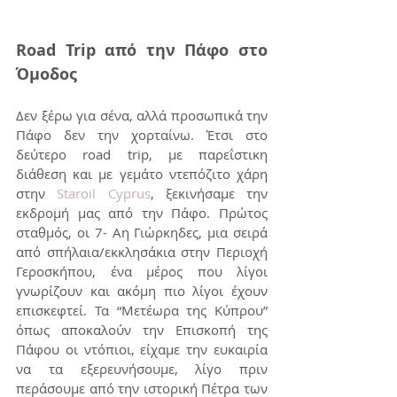
Road Trip από την Πάφο στο 
Όμοδος
Δεν ξέρω για σένα, αλλά προσωπικά την 
Πάφο δεν την χορταίνω. Έτσι στο 
δεύτερο road trip, με παρεΐστικη 
διάθεση και με γεμάτο ντεπόζιτο χάρη 
στην 
Staroil Cyprus
, ξεκινήσαμε την 
εκδρομή μας από την Πάφο. Πρώτος 
σταθμός, οι 7- Αη Γιώρκηδες, μια σειρά 
από σπήλαια/εκκλησάκια στην Περιοχή 
Γεροσκήπου, ένα μέρος που λίγοι 
γνωρίζουν και ακόμη πιο λίγοι έχουν 
επισκεφτεί. Τα “Μετέωρα της Κύπρου” 
όπως αποκαλούν την Επισκοπή της 
Πάφου οι ντόπιοι, είχαμε την ευκαιρία 
να τα εξερευνήσουμε, λίγο πριν 
περάσουμε από την ιστορική Πέτρα των 