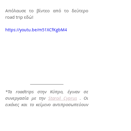
Απόλαυσε το βίντεο από το δεύτερο 
road trip εδώ!
https://youtu.be/m51XCfKgbM4
*Τα roadtrips στην Κύπρο, έγιναν σε 
συνεργασία με την 
Staroil Cyprus
 . Οι 
εικόνες και το κείμενο αντιπροσωπεύουν 
τις προσωπικές μου απόψεις.
Έμπνευση
Ευρώπη
Κύπρος