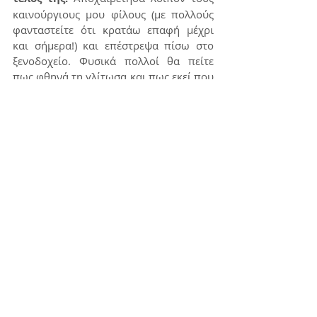
καινούργιους μου φίλους (με πολλούς 
φανταστείτε ότι κρατάω επαφή μέχρι 
και σήμερα!) και επέστρεψα πίσω στο 
ξενοδοχείο. Φυσικά πολλοί θα πείτε 
πως φθηνά τη γλίτωσα και πως εκεί που 
ήμουν θα μπορούσε να εξελιχθεί πολύ 
διαφορετικά η βραδιά. 
Ευτυχώς τίποτα 
κακό δεν έγινε και η νύχτα 
εξελίχθηκε σε μία από τις καλύτερες 
τις ζωής μου.
 Από τότε αποφάσισα πως 
που και που θα απολαμβάνω και τη 
νυχτερινή ζωή της εκάστοτε πόλης και 
δεν θα μένω κλεισμένη στο ξενοδοχείο. 
Δεν ξέρεις πότε θα τύχουν περιστατικά 
σαν αυτό! Απλώς την επόμενη φορά, 
ελπίζω να έχω μαζί μου τη 
φωτογραφική μου μηχανή! Until next 
time! xoxo
Ασία
Ινδία