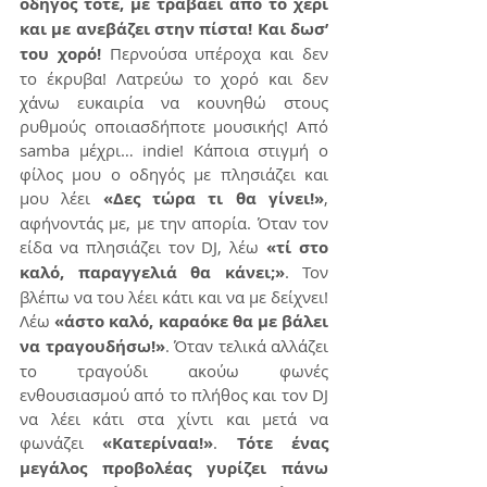
οδηγός τότε, με τραβάει από το χέρι 
και με ανεβάζει στην πίστα! Και δωσ’ 
του χορό!
 Περνούσα υπέροχα και δεν 
το έκρυβα! Λατρεύω το χορό και δεν 
χάνω ευκαιρία να κουνηθώ στους 
ρυθμούς οποιασδήποτε μουσικής! Από 
samba μέχρι… indie! Κάποια στιγμή ο 
φίλος μου ο οδηγός με πλησιάζει και 
μου λέει 
«Δες τώρα τι θα γίνει!»
, 
αφήνοντάς με, με την απορία. Όταν τον 
είδα να πλησιάζει τον DJ, λέω 
«τί στο 
καλό, παραγγελιά θα κάνει;»
. Τον 
βλέπω να του λέει κάτι και να με δείχνει! 
Λέω 
«άστο καλό, καραόκε θα με βάλει 
να τραγουδήσω!»
. Όταν τελικά αλλάζει 
το τραγούδι ακούω φωνές 
ενθουσιασμού από το πλήθος και τον DJ 
να λέει κάτι στα χίντι και μετά να 
φωνάζει 
«Κατερίναα!»
. 
Τότε ένας 
μεγάλος προβολέας γυρίζει πάνω 