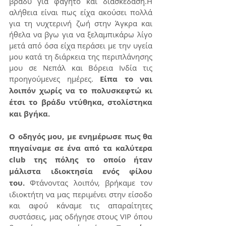
βράδυ για φαγητό και διασκέδαση.Η 
αλήθεια είναι πως είχα ακούσει πολλά 
για τη νυχτερινή ζωή στην Άγκρα και 
ήθελα να βγω για να ξελαμπικάρω λίγο 
μετά από όσα είχα περάσει με την υγεία 
μου κατά τη διάρκεια της περιπλάνησης 
μου σε Νεπάλ και Βόρεια Ινδία τις 
προηγούμενες ημέρες. 
Είπα το ναι 
λοιπόν χωρίς να το πολυσκεφτώ κι 
έτσι το βράδυ ντύθηκα, στολίστηκα 
και βγήκα.
Ο οδηγός μου, με ενημέρωσε πως θα 
πηγαίναμε σε ένα από τα καλύτερα 
club της πόλης το οποίο ήταν 
μάλιστα ιδιοκτησία ενός φίλου 
του.
 Φτάνοντας λοιπόν, βρήκαμε τον 
ιδιοκτήτη να μας περιμένει στην είσοδο 
και αφού κάναμε τις απαραίτητες 
συστάσεις, μας οδήγησε στους VIP όπου 