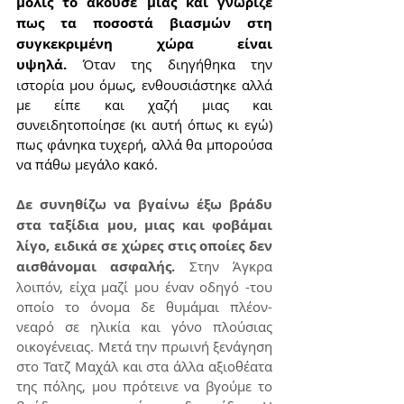
μόλις το άκουσε μιας και γνώριζε 
πως τα ποσοστά βιασμών στη 
συγκεκριμένη χώρα είναι 
υψηλά.
 Όταν της διηγήθηκα την 
ιστορία μου όμως, ενθουσιάστηκε αλλά 
με είπε και χαζή μιας και 
συνειδητοποίησε (κι αυτή όπως κι εγώ) 
πως φάνηκα τυχερή, αλλά θα μπορούσα 
να πάθω μεγάλο κακό.
Δε συνηθίζω να βγαίνω έξω βράδυ 
στα ταξίδια μου, μιας και φοβάμαι 
λίγο, ειδικά σε χώρες στις οποίες δεν 
αισθάνομαι ασφαλής.
 Στην Άγκρα 
λοιπόν, είχα μαζί μου έναν οδηγό -του 
οποίο το όνομα δε θυμάμαι πλέον- 
νεαρό σε ηλικία και γόνο πλούσιας 
οικογένειας. Μετά την πρωινή ξενάγηση 
στο Τατζ Μαχάλ και στα άλλα αξιοθέατα 
της πόλης, μου πρότεινε να βγούμε το 