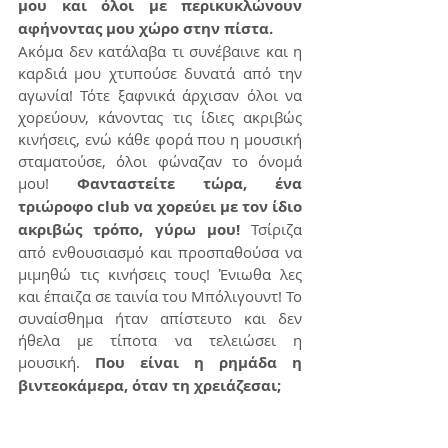
μου και όλοι με περικυκλώνουν 
αφήνοντας μου χώρο στην πίστα.
Ακόμα δεν κατάλαβα τι συνέβαινε και η 
καρδιά μου χτυπούσε δυνατά από την 
αγωνία! Τότε ξαφνικά άρχισαν όλοι να 
χορεύουν, κάνοντας τις ίδιες ακριβώς 
κινήσεις, ενώ κάθε φορά που η μουσική 
σταματούσε, όλοι φώναζαν το όνομά 
μου!
 Φανταστείτε τώρα, ένα 
τριώροφο club να χορεύει με τον ίδιο 
ακριβώς τρόπο, γύρω μου!
 Τσίριζα 
από ενθουσιασμό και προσπαθούσα να 
μιμηθώ τις κινήσεις τους! Ένιωθα λες 
και έπαιζα σε ταινία του Μπόλιγουντ! Το 
συναίσθημα ήταν απίστευτο και δεν 
ήθελα με τίποτα να τελειώσει η 
μουσική. 
Που είναι η ρημάδα η 
βιντεοκάμερα, όταν τη χρειάζεσαι;