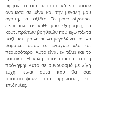
αφήσω τέτοια περιστατικά να μπουν 
ανάμεσα σε μένα και την μεγάλη μου 
αγάπη, τα ταξίδια. Το μόνο σίγουρο, 
είναι πως σε κάθε μου εξόρμηση, το 
κουτί πρώτων βοηθειών που έχω πάντα 
μαζί μου φαίνεται να μεγαλώνει και να 
βαραίνει αφού το ενισχύω όλο και 
περισσότερο. Αυτό είναι εν τέλει και το 
μυστικό! Η καλή προετοιμασία και η 
πρόληψη! Αυτό σε συνδυασμό με λίγη 
τύχη, είναι αυτά που θα σας 
προστατέψουν από αρρώστιες και 
επιδημίες.
Until next time, stay safe! xoxo
Σας έτυχε να αρρωστήσετε 
ενώ βρισκόσασταν στο 
εξωτερικό;
Πώς το αντιμετωπίσατε;
Περιγράψτε μας την εμπειρία 