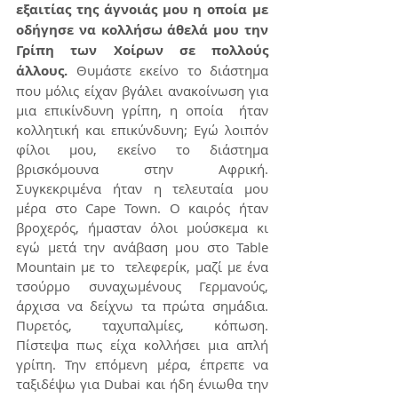
εξαιτίας της άγνοιάς μου η οποία με 
οδήγησε να κολλήσω άθελά μου την 
Γρίπη των Χοίρων σε πολλούς 
άλλους.
 Θυμάστε εκείνο το διάστημα 
που μόλις είχαν βγάλει ανακοίνωση για 
μια επικίνδυνη γρίπη, η οποία  ήταν 
κολλητική και επικύνδυνη; Εγώ λοιπόν 
φίλοι μου, εκείνο το διάστημα 
βρισκόμουνα στην Αφρική. 
Συγκεκριμένα ήταν η τελευταία μου 
μέρα στο Cape Town. Ο καιρός ήταν 
βροχερός, ήμασταν όλοι μούσκεμα κι 
εγώ μετά την ανάβαση μου στο Table 
Mountain με το  τελεφερίκ, μαζί με ένα 
τσούρμο συναχωμένους Γερμανούς, 
άρχισα να δείχνω τα πρώτα σημάδια. 
Πυρετός, ταχυπαλμίες, κόπωση. 
Πίστεψα πως είχα κολλήσει μια απλή 
γρίπη. Την επόμενη μέρα, έπρεπε να 
ταξιδέψω για Dubai και ήδη ένιωθα την 