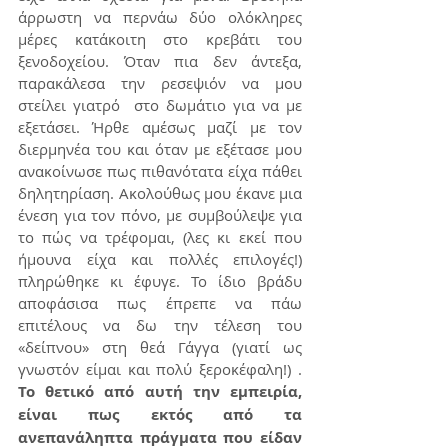
άρρωστη να περνάω δύο ολόκληρες 
μέρες κατάκοιτη στο κρεβάτι του 
ξενοδοχείου. Όταν πια δεν άντεξα, 
παρακάλεσα την ρεσεψιόν να μου 
στείλει γιατρό  στο δωμάτιο για να με 
εξετάσει. Ήρθε αμέσως μαζί με τον 
διερμηνέα του και όταν με εξέτασε μου 
ανακοίνωσε πως πιθανότατα είχα πάθει 
δηλητηρίαση. Ακολούθως μου έκανε μια 
ένεση για τον πόνο, με συμβούλεψε για 
το πώς να τρέφομαι, (λες κι εκεί που 
ήμουνα είχα και πολλές επιλογές!) 
πληρώθηκε κι έφυγε. Το ίδιο βράδυ 
αποφάσισα πως έπρεπε να πάω 
επιτέλους να δω την τέλεση του 
«δείπνου» στη θεά Γάγγα (γιατί ως 
γνωστόν είμαι και πολύ ξεροκέφαλη!) . 
Το θετικό από αυτή την εμπειρία, 
είναι πως εκτός από τα 
ανεπανάληπτα πράγματα που είδαν 