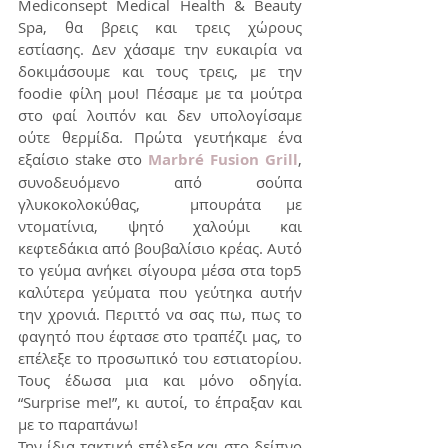
Mediconsept Medical Health & Beauty 
Spa, θα βρεις και τρεις χώρους 
εστίασης. Δεν χάσαμε την ευκαιρία να 
δοκιμάσουμε και τους τρεις, με την 
foodie φίλη μου! Πέσαμε με τα μούτρα 
στο φαί λοιπόν και δεν υπολογίσαμε 
ούτε θερμίδα. Πρώτα γευτήκαμε ένα 
εξαίσιο stake στο 
Marbré Fusion Grill
, 
συνοδευόμενο από σούπα 
γλυκοκολοκύθας,  μπουράτα με 
ντοματίνια, ψητό χαλούμι και 
κεφτεδάκια από βουβαλίσιο κρέας. Αυτό 
το γεύμα ανήκει σίγουρα μέσα στα top5 
καλύτερα γεύματα που γεύτηκα αυτήν 
την χρονιά. Περιττό να σας πω, πως το 
φαγητό που έφτασε στο τραπέζι μας, το 
επέλεξε το προσωπικό του εστιατορίου. 
Τους έδωσα μια και μόνο οδηγία. 
“Surprise me!”, κι αυτοί, το έπραξαν και 
με το παραπάνω! 
Την ίδια τακτική επέλεξα και στο δείπνο 